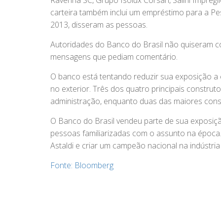
Ravenna SC, Grupo Isolux Corsan, Salini Impregil
carteira também inclui um empréstimo para a P
2013, disseram as pessoas.
Autoridades do Banco do Brasil não quiseram 
mensagens que pediam comentário.
O banco está tentando reduzir sua exposição a 
no exterior. Três dos quatro principais construt
administração, enquanto duas das maiores cons
O Banco do Brasil vendeu parte de sua exposiç
pessoas familiarizadas com o assunto na época. S
Astaldi e criar um campeão nacional na indústri
Fonte: Bloomberg