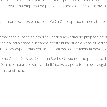
o SpA e Trevi Finanziaria Industriale SpA, disseram as pessoas.
escanova, uma empresa de pesca espanhola que ficou insolven
comentar sobre os planos e a PwC não respondeu imediatamen
empresas europeias em dificuldades advindas de projetos arri
ores da Itália estão buscando reestruturar suas dívidas ou estã
trutoras espanholas entraram com pedido de falência desde 2
ão na Astaldi SpA ao Goldman Sachs Group no ano passado, d
alini, o maior construtor da Itália, está agora tentando resgat
a da construção.