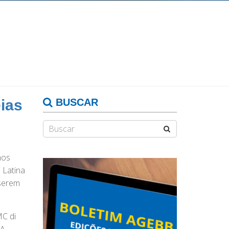
ias
BUSCAR
mos
 Latina
 serem
MC di