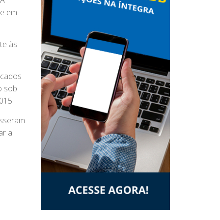
 A
te em
te às
scados
o sob
015.
isseram
ar a