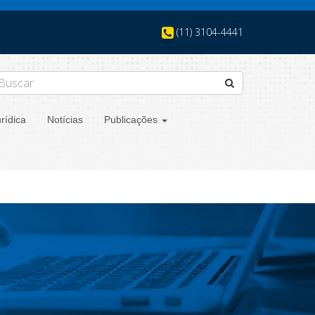
(11) 3104-4441
rídica
Notícias
Publicações